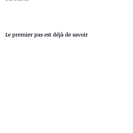
Le premier pas est déjà de savoir 
quel est votre profil de pression 
Je vous invite à découvrir vos drivers 
en faisant ce test. 
https://forms.gle/mfrJ4SgruGxJiHws5
Et si vous avez besoin d'être 
coaché.e pour vous en libérer un 
peu, pour vous rendre la vie un peu 
plus belle, sans vouloir tout faire, un 
peu plus loin des 'il faut' / 'je dois', je 
suis là pour vous accompagner. 