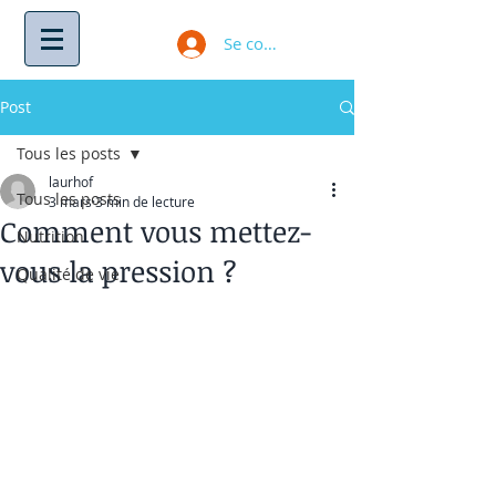
Se connecter
Post
Tous les posts
laurhof
Tous les posts
3 mars
3 min de lecture
Comment vous mettez-
Nutrition
vous la pression ?
Qualité de vie