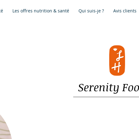
té
Les offres nutrition & santé
Qui suis-je ?
Avis clients
Serenity Fo