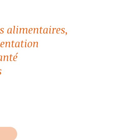
ns alimentaires,
entation
anté
s