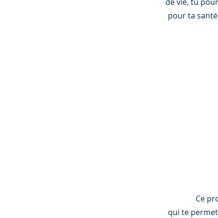
de vie, tu pou
pour ta santé
Ce pr
qui te perme