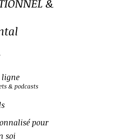
TIONNEL
&
ntal
 ligne
ts & p
odcasts
ls
sonnalisé pour
n soi