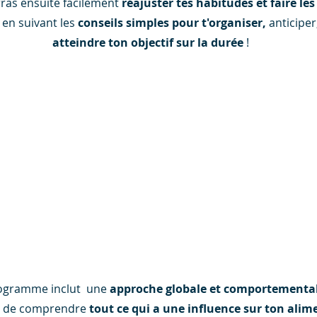
rras ensuite facilement
réajuster tes habitudes et faire le
 en suivant les
conseils simples pour t'organiser,
anticiper
atteindre ton objectif sur la durée
!
ogramme inclut
une
approche globale et comportementa
t de comprendre
tout ce qui a une influence sur ton alim