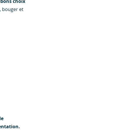
s bons choix
, bouger et
le
entation
.