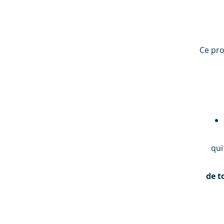
Ce pr
qui
de t